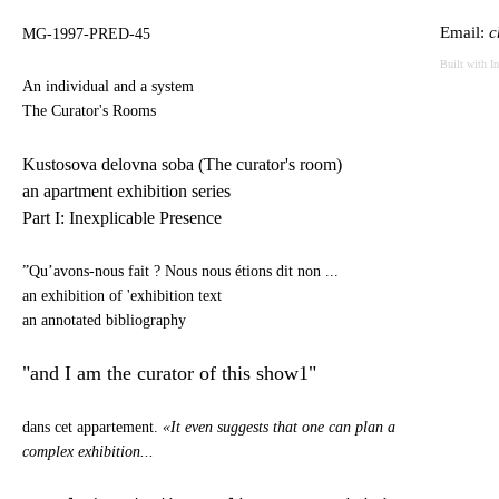
Email:
c
MG-1997-PRED-45
Built with
I
An individual and a system
The Curator's Rooms
Kustosova delovna soba (The curator's room)
an apartment exhibition series
Part I: Inexplicable Presence
”Qu’avons-nous fait ? Nous nous étions dit non ...
an exhibition of 'exhibition text
an annotated bibliography
"and I am the curator of this show1"
dans cet appartement.
«It even suggests that one can plan a
complex exhibition...